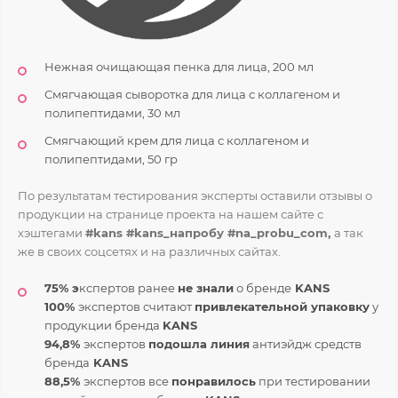
Нежная очищающая пенка для лица, 200 мл
Смягчающая сыворотка для лица с коллагеном и
полипептидами, 30 мл
Смягчающий крем для лица с коллагеном и
полипептидами, 50 гр
По результатам тестирования эксперты оставили отзывы о
продукции на странице проекта на нашем сайте с
хэштегами
#
kans
#
kans
_напробу #na_probu_com,
а так
же в своих соцсетях и на различных сайтах.
75% э
кспертов ранее
не знали
о бренде
KANS
100%
экспертов считают
привлекательной упаковку
у
продукции бренда
KANS
94,8%
экспертов
подошла линия
антиэйдж средств
бренда
KANS
88,5%
экспертов все
понравилось
при тестировании