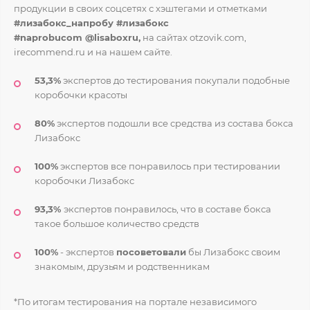
продукции в своих соцсетях с хэштегами и отметками
#лизабокс_напробу #лизабокс
#naprobucom
@lisaboxru,
на сайтах otzovik.com,
irecommend.ru и на нашем сайте.
53,3%
экспертов до тестирования покупали подобные
коробочки красоты
80%
экспертов подошли все средства из состава бокса
Лизабокс
100%
экспертов все понравилось при тестировании
коробочки Лизабокс
93,3%
экспертов понравилось, что в составе бокса
такое большое количество средств
100%
- экспертов
посоветовали
бы Лизабокс своим
знакомым, друзьям и родственникам
*По итогам тестирования на портале независимого