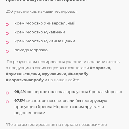
200 участников, каждый тестировал:
крем Морозко Универсальный
крем Морозко Рукавички
крем Морозко Румяные щечки
помада Морозко
По результатам тестирования участники оставили отзывы
о продукции в своих соцсетях с хэштегами
#морозко,
#румяныещечки, #рукавички, #напробу
#морозконапробу
и на нашем сайте.
98,4%
экспертов подошла продукция бренда Морозко
97,3%
экспертов посоветовали бы тестируемую
продукцию бренда Морозко своим друзьям и
родственникам
*По итогам тестирования на портале независимого