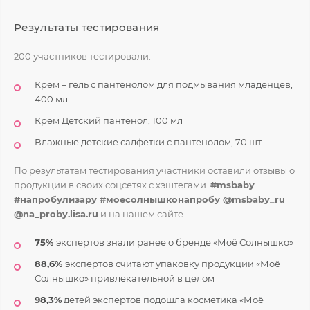
Результаты тестирования
200 участников тестировали:
Крем – гель с пантенолом для подмывания младенцев,
400 мл
Крем Детский пантенол, 100 мл
Влажные детские салфетки с пантенолом, 70 шт
По результатам тестирования участники оставили отзывы о
продукции в своих соцсетях с хэштегами
#msbaby
#напробулизару #моесолнышконапробу @msbaby_ru
@na_proby.lisa.ru
и на нашем сайте.
7
5
%
экспертов знали ранее о бренде «Моё Солнышко»
88,6%
экспертов считают упаковку продукции «Моё
Солнышко» привлекательной в целом
98,3%
детей экспертов подошла косметика «Моё