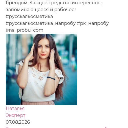
брендом. Каждое средство интересное,
запоминающееся и рабочее!
#русскаякосметика
#русскаякосметика_напробу #рк_напробу
#na_probu_com
Наталья
Эксперт
07.08.2026